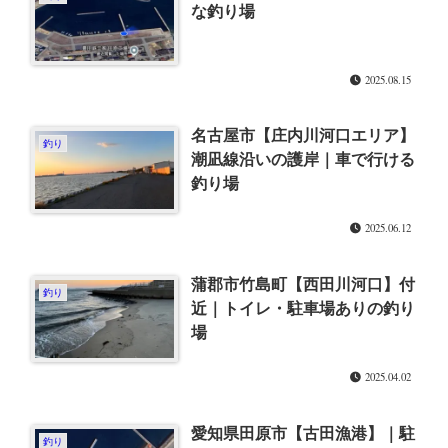
な釣り場
2025.08.15
名古屋市【庄内川河口エリア】
釣り
潮凪線沿いの護岸｜車で行ける
釣り場
2025.06.12
蒲郡市竹島町【西田川河口】付
釣り
近｜トイレ・駐車場ありの釣り
場
2025.04.02
愛知県田原市【古田漁港】｜駐
釣り