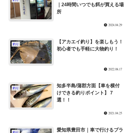
｜24時間いつでも餌が買える場
所
2024.04.29
【アカエイ釣り】を楽しもう！
釣り
初心者でも手軽に大物釣り！
2022.08.17
知多半島/蒲郡方面【車を横付
釣り
けできる釣りポイント】７
選！！
2021.04.25
愛知県豊田市｜車で行けるブラ
釣り