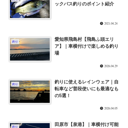
ックバス釣りのポイント紹介
2021.04.24
愛知県飛島村【飛島ふ頭エリ
釣り
ア】｜車横付けで楽しめる釣り
場
2026.04.29
釣りに使えるレインウェア｜自
釣り
転車など普段使いにも最適なも
の5選！
2026.04.05
田原市【泉港】｜車横付け可能
釣り