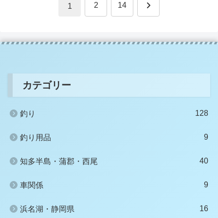
次
2
14
1
へ
カテゴリー
128
釣り
9
釣り用品
40
知多半島・蒲郡・西尾
9
車関係
16
浜名湖・静岡県