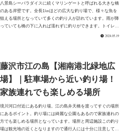
八景島シーパラダイスに続くマリンゲートと呼ばれる大きな橋
のある岸壁です。全長1㎞ほどの広大な釣り場で、様々な魚を
狙える場所となっていて多くの釣り人が訪れています。雨が降
っていても橋の下に入れば濡れずに釣りができます。トイレも
あり、夜でもライ...
2024.05.19
藤沢市江の島【湘南港北緑地広
場】｜駐車場から近い釣り場！
家族連れでも楽しめる場所
境川河口付近にある釣り場。江の島弁天橋を渡ってすぐの場所
にあるポイント。釣り場には綺麗な公園もあるので家族連れの
方でも楽しめる場所となっています。場所と周辺施設この釣り
場は観光地の近くとなりますので通行人には十分に注意してく