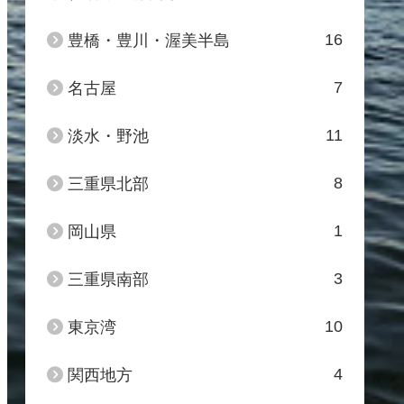
16
豊橋・豊川・渥美半島
7
名古屋
11
淡水・野池
8
三重県北部
1
岡山県
3
三重県南部
10
東京湾
4
関西地方