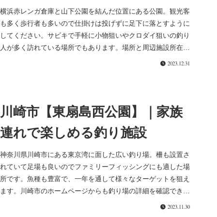
横浜赤レンガ倉庫と山下公園を結んだ位置にある公園。観光客
も多く歩行者も多いので仕掛けは投げずに足下に落とすように
してください。サビキで手軽に小物狙いやクロダイ狙いの釣り
人が多く訪れている場所でもあります。場所と周辺施設所在地
住所：神奈川県横...
2023.12.31
川崎市【東扇島西公園】｜家族
連れで楽しめる釣り施設
神奈川県川崎市にある東京湾に面した広い釣り場。柵も設置さ
れていて足場も良いのでファミリーフィッシングにも適した場
所です。魚種も豊富で、一年を通して様々なターゲットを狙え
ます。川崎市のホームページからも釣り場の詳細を確認できま
す。場所と周辺施...
2023.11.30