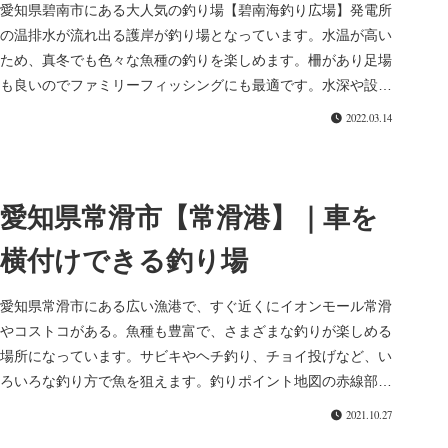
愛知県碧南市にある大人気の釣り場【碧南海釣り広場】発電所
の温排水が流れ出る護岸が釣り場となっています。水温が高い
ため、真冬でも色々な魚種の釣りを楽しめます。柵があり足場
も良いのでファミリーフィッシングにも最適です。水深や設備
の案内場所・設備...
2022.03.14
愛知県常滑市【常滑港】｜車を
横付けできる釣り場
愛知県常滑市にある広い漁港で、すぐ近くにイオンモール常滑
やコストコがある。魚種も豊富で、さまざまな釣りが楽しめる
場所になっています。サビキやヘチ釣り、チョイ投げなど、い
ろいろな釣り方で魚を狙えます。釣りポイント地図の赤線部分
で車横付けで釣り...
2021.10.27