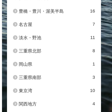
16
豊橋・豊川・渥美半島
7
名古屋
11
淡水・野池
8
三重県北部
1
岡山県
3
三重県南部
10
東京湾
4
関西地方