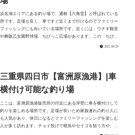
場
浜名湖エリアにある釣り場で、通称【六角堂】と呼ばれている
所です。足場も良く、車ですぐ近くまで行けるのでファミリー
フィッシングにも向いている場所です。近くには、ウナギ観音
や舞阪乙女園野球場、ちびっこ広場があります。この「ちびっ
こ広場」にはトイ...
2021.09.25
三重県四日市【富洲原漁港】|車
横付け可能な釣り場
ここは、富洲原漁港販売所の付近にある岸壁に車を横付けして
釣りを楽しめる場所です。足場が良いため家族連れの釣り人に
も人気があり、休日になるとファミリーフィッシングを楽しむ
人が多く訪れます。チョイ投げで根魚やセイゴを狙う方や、ア
ジやサバなどの回...