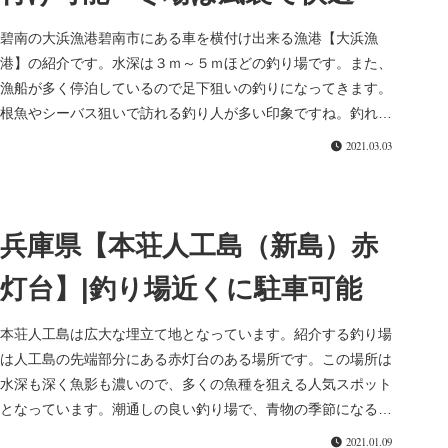
碧南の大浜漁港碧南市にある車を横付け出来る漁港【大浜漁
港】の紹介です。水深は３ｍ～５ｍほどの釣り場です。また、
漁船が多く停泊しているので足下狙いの釣りになってきます。
根魚やシーバス狙いで訪れる釣り人が多い印象ですね。釣れな
い時は、すぐ横にあ...
2021.03.03
兵庫県【本荘人工島（新島）赤
灯台】|釣り場近くに駐車可能
本荘人工島は広大な埋立て地となっています。紹介する釣り場
は人工島の先端部分にある赤灯台のある場所です。この場所は
水深も深く魚影も濃いので、多くの魚種を狙える人気スポット
となっています。潮通しの良い釣り場で、青物の季節になると
大勢の釣り人で賑...
2021.01.09