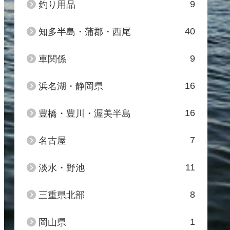
9
釣り用品
40
知多半島・蒲郡・西尾
9
車関係
16
浜名湖・静岡県
16
豊橋・豊川・渥美半島
7
名古屋
11
淡水・野池
8
三重県北部
1
岡山県