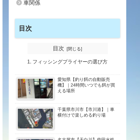
車関係
目次
目次
フィッシングプライヤーの選び方
愛知県【釣り餌の自動販売
機】｜24時間いつでも餌が買
える場所
千葉県市川市【市川港】｜車
横付けで楽しめる釣り場
名古屋市【天白川】柴田水処