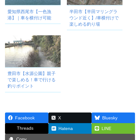
愛知県西尾市【一色漁
半田市【半田マリングラ
港】｜車を横付け可能
ウンド近く】/車横付けで
楽しめる釣り場
豊田市【水源公園】親子
で楽しめる！車で行ける
釣りポイント
Facebook
X
Bluesky
Threads
Hatena
LINE
Copy