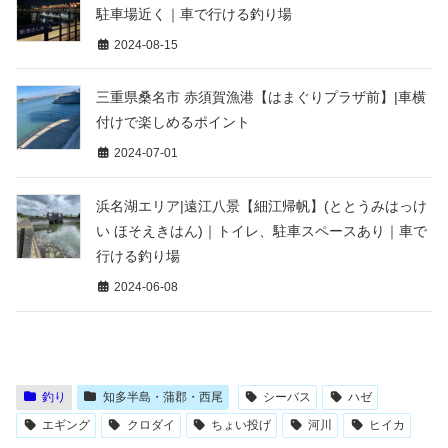
駐車場近く｜車で行ける釣り場
2024-08-15
三重県桑名市 赤須賀漁港【はまぐりプラザ前】|車横
付けで楽しめるポイント
2024-07-01
浜名湖エリア|遠江八景【細江帰帆】(ととうみはっけ
い ほそえきはん)｜トイレ、駐車スペースあり｜車で
行ける釣り場
2024-06-08
釣り
知多半島・蒲郡・西尾
シーバス
ハゼ
エギング
クロダイ
ちょい投げ
河川
ヒイカ