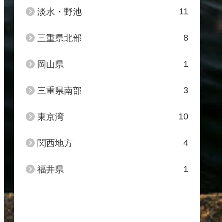
11
淡水・野池
8
三重県北部
1
岡山県
3
三重県南部
10
東京湾
4
関西地方
1
福井県