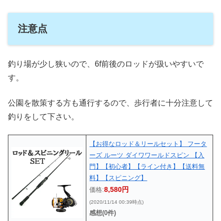
注意点
釣り場が少し狭いので、6f前後のロッドが扱いやすいで
す。
公園を散策する方も通行するので、歩行者に十分注意して
釣りをして下さい。
【お得なロッド＆リールセット】 フータ
ーズ ルーツ ダイワワールドスピン 【入
門】【初心者】【ライン付き】【送料無
料】【スピニング】
8,580円
価格:
(2020/11/14 00:39時点)
感想(0件)