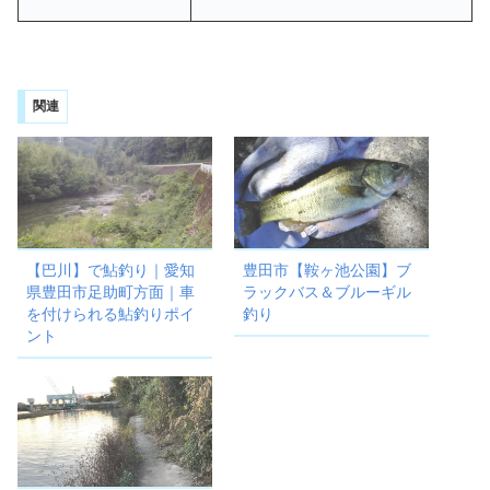
関連
【巴川】で鮎釣り｜愛知
豊田市【鞍ヶ池公園】ブ
県豊田市足助町方面｜車
ラックバス＆ブルーギル
を付けられる鮎釣りポイ
釣り
ント