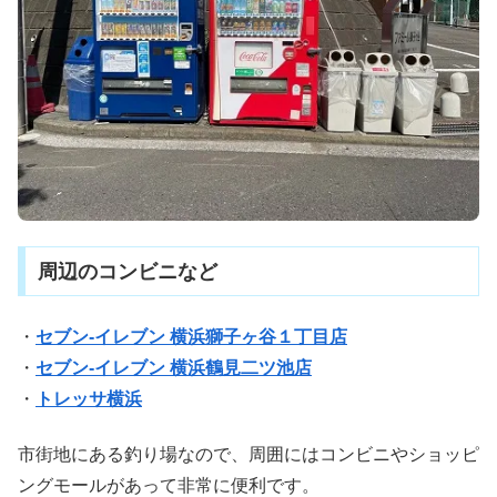
周辺のコンビニなど
・
セブン-イレブン 横浜獅子ヶ谷１丁目店
・
セブン-イレブン 横浜鶴見二ツ池店
・
トレッサ横浜
市街地にある釣り場なので、周囲にはコンビニやショッピ
ングモールがあって非常に便利です。