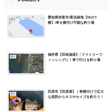
愛知県弥富市/富浜緑地【NUCT
釣り
横】/車を横付け可能な釣り場
福井県【田烏漁港】│ファミリーフ
釣り
ィッシングに！車で行ける釣り場
田原市【田原港】｜車横付けで広大
釣り
な堤防からキスやセイゴを釣ろう！