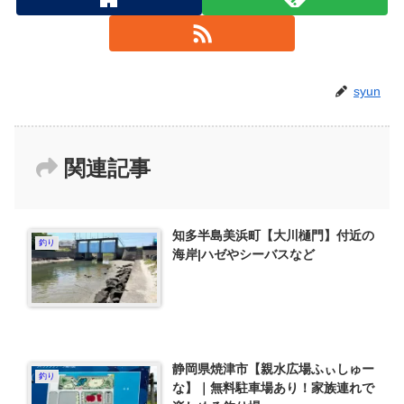
syun
関連記事
知多半島美浜町【大川樋門】付近の
釣り
海岸|ハゼやシーバスなど
静岡県焼津市【親水広場ふぃしゅー
釣り
な】｜無料駐車場あり！家族連れで