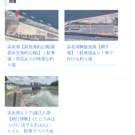
関連
浜名湖【新居海釣公園(新
浜名湖舞阪漁港【網干
居弁天海釣公園)】｜駐車
場】｜駐車場あり！車で
場・売店ありの快適な釣
行ける釣り場
り場
浜名湖エリア|遠江八景
【細江帰帆】(ととうみは
っけい ほそえきはん)｜
トイレ、駐車スペースあ