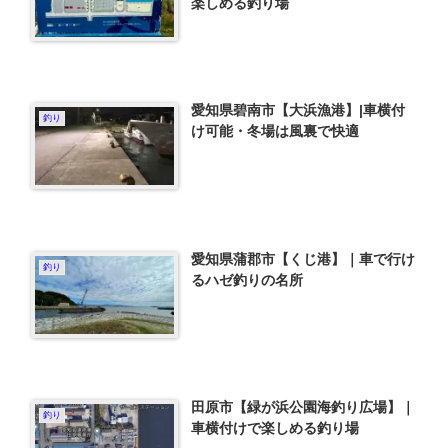
楽しめる釣り場
愛知県碧南市【大浜漁港】|車横付
釣り
け可能・冬場は風裏で快適
愛知県蒲郡市【くじ港】｜車で行け
釣り
るハゼ釣りの名所
田原市【緑が浜公園海釣り広場】｜
釣り
車横付けで楽しめる釣り場