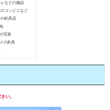
イレなどの施設
辺のコンビニなど
くの釣具店
魚
の写真
メの釣具
連
ださい。