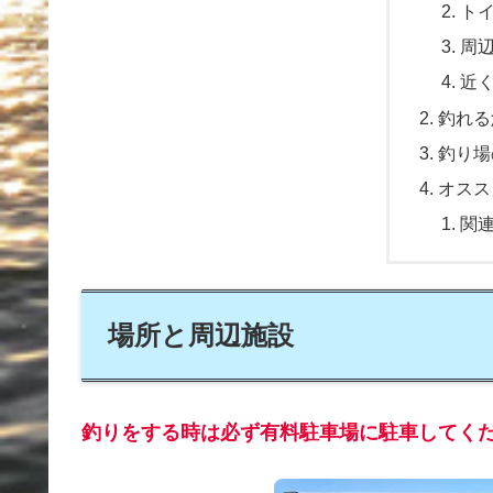
ト
周
近
釣れる
釣り場
オスス
関
場所と周辺施設
釣りをする時は必ず有料駐車場に駐車してく