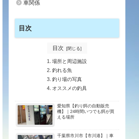
車関係
目次
目次
場所と周辺施設
釣れる魚
釣り場の写真
オススメの釣具
愛知県【釣り餌の自動販売
機】｜24時間いつでも餌が買
える場所
千葉県市川市【市川港】｜車