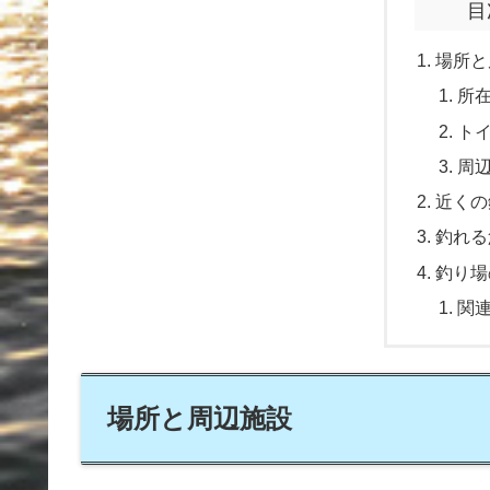
目
場所と
所
ト
周
近くの
釣れる
釣り場
関
場所と周辺施設