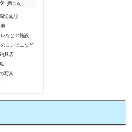
次
周辺施設
在地
イレなどの施設
辺のコンビニなど
釣具店
魚
の写真
連