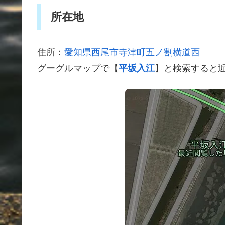
所在地
住所：
愛知県西尾市寺津町五ノ割横道西
グーグルマップで【
平坂入江
】と検索すると