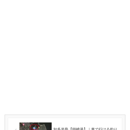
知多半島【師崎港】｜車で行ける釣り