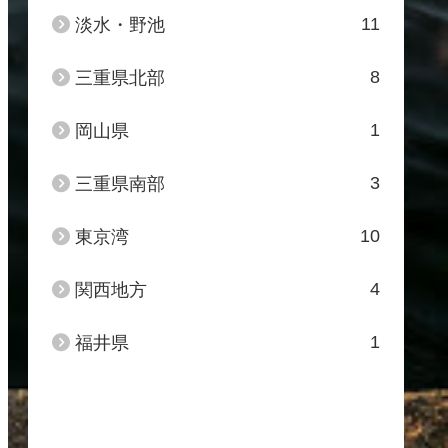
11
淡水・野池
8
三重県北部
1
岡山県
3
三重県南部
10
東京湾
4
関西地方
1
福井県