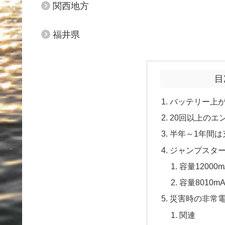
関西地方
福井県
目
バッテリー上
20回以上のエ
半年～1年間は
ジャンプスタ
容量12000
容量8010
災害時の非常
関連